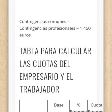
Contingencias comunes =
Contingencias profesionales = 1.460
euros
TABLA PARA CALCULAR
LAS CUOTAS DEL
EMPRESARIO Y EL
TRABAJADOR
Base
%
Cuota
Empresa
Empresa
Tr