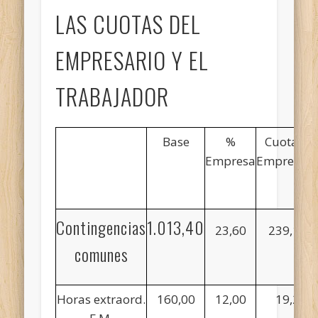
LAS CUOTAS DEL
EMPRESARIO Y EL
TRABAJADOR
Base
%
Cuota
Empresa
Empresa
T
Contingencias
1.013,40
23,60
239,16
comunes
Horas extraord.
160,00
12,00
19,20