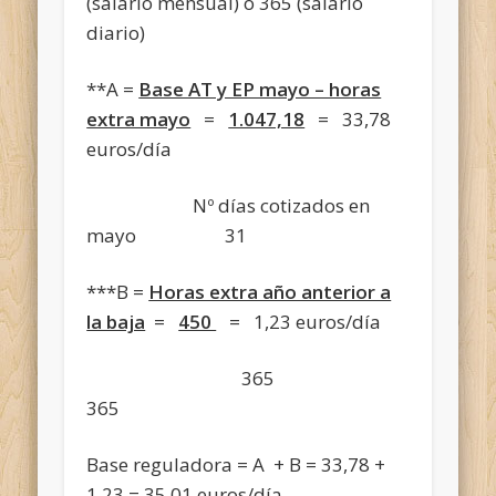
(salario mensual) o 365 (salario
diario)
**A =
Base AT y EP mayo – horas
extra mayo
=
1.047,18
= 33,78
euros/día
Nº días cotizados en
mayo 31
***B =
Horas extra año anterior a
la baja
=
450
= 1,23 euros/día
365
365
Base reguladora = A + B = 33,78 +
1,23 = 35,01 euros/día