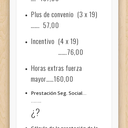
Plus de convenio (3 x 19)
……. 57,00
Incentivo (4 x 19)
…….76,00
Horas extras fuerza
mayor……160,00
Prestación Seg. Social
…
……..
¿?