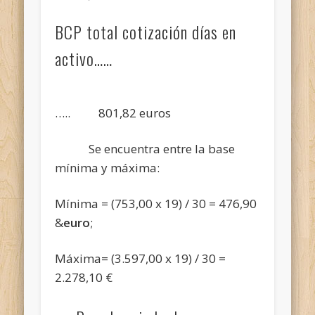
BCP total cotización días en
activo……
….. 801,82 euros
Se encuentra entre la base
mínima y máxima:
Mínima = (753,00 x 19) / 30 = 476,90
&
euro
;
Máxima= (3.597,00 x 19) / 30 =
2.278,10 €