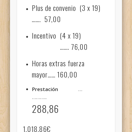
Plus de convenio (3 x 19)
……. 57,00
Incentivo (4 x 19)
……. 76,00
Horas extras fuerza
mayor…… 160,00
Prestación
…
………..
288,86
1.018,86€