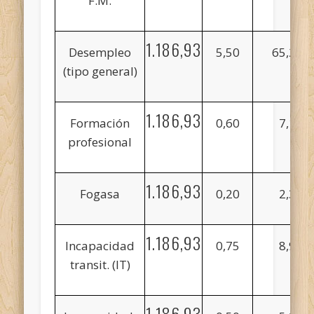
F.M.
1.186,93
Desempleo
5,50
65,28
(tipo general)
1.186,93
Formación
0,60
7,12
profesional
1.186,93
Fogasa
0,20
2,37
1.186,93
Incapacidad
0,75
8,90
transit. (IT)
1.186,93