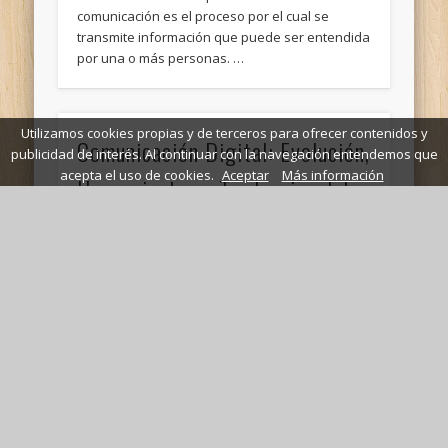
comunicación es el proceso por el cual se
transmite información que puede ser entendida
por una o más personas. …
Utilizamos cookies propias y de terceros para ofrecer contenidos y
Comunicación Digital: Evolución,
publicidad de interés. Al continuar con la navegación entendemos que
acepta el uso de cookies.
Aceptar
Más información
Herramientas y Tendencias del
Siglo XXI
La Técnica y su Impacto en la SociedadLa
palabra técnica es ambigua. Puede
significar:Actividad que consiste en diseñar
cosas y procesos nuevos.Cuerpo …
Economía Política de los