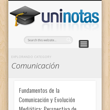
GRADOS
CONTACTO
INICIO
Apuntes clasificados por carrera y grado
Portada
Escríbenos
Un
EXPLORANDO CATEGORY
Comunicación
Fundamentos de la
Comunicación y Evolución
Mediática: Perspectiva de