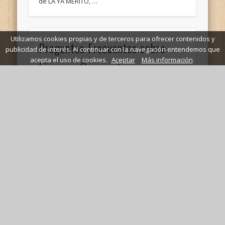
de LA YA MERITO, …
Utilizamos cookies propias y de terceros para ofrecer contenidos y
Preguntas Frecuentes sobre
publicidad de interés. Al continuar con la navegación entendemos que
acepta el uso de cookies.
Aceptar
Más información
Finanzas Corporativas y
Valoración de Activos
EL PERIODO DE RECUPERO DESCONTADO NO
IGNORA EL VALOR TEMPORAL DEL DINERO Y POR
LO TANTO ARRIBA A LAS MISMAS
CONCLUSIONES:Falso, no …
Guía completa del Impuesto
sobre el Patrimonio (IP) en