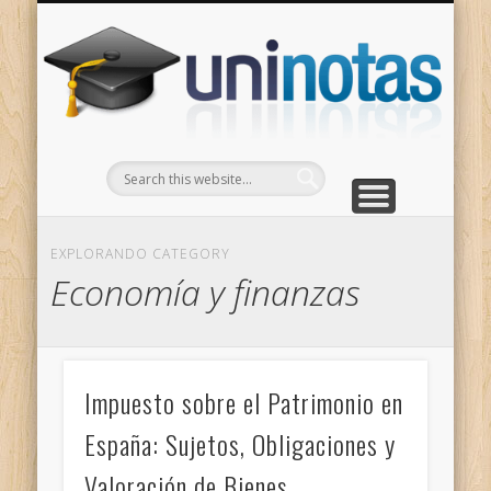
GRADOS
CONTACTO
INICIO
Apuntes clasificados por carrera y grado
Portada
Escríbenos
Un
EXPLORANDO CATEGORY
Economía y finanzas
Impuesto sobre el Patrimonio en
España: Sujetos, Obligaciones y
Valoración de Bienes