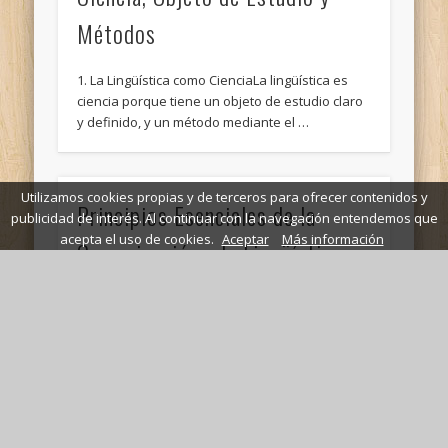
Métodos
1. La Lingüística como CienciaLa lingüística es
ciencia porque tiene un objeto de estudio claro
y definido, y un método mediante el …
Utilizamos cookies propias y de terceros para ofrecer contenidos y
Principios Esenciales de la
publicidad de interés. Al continuar con la navegación entendemos que
acepta el uso de cookies.
Aceptar
Más información
Comunicación y la Lingüística
Conceptos Fundamentales de la
ComunicaciónComunicaciónHecho de que un
determinado mensaje organizado en el punto A
llegue a otro punto B, distante del …