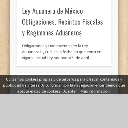
Ley Aduanera de México:
Obligaciones, Recintos Fiscales
y Regímenes Aduaneros
Obligaciones y Lineamientos en la Ley
Aduanera1. ¿Cuál es la fecha en que entra en
vigor la actual Ley Aduanera?1 de abril …
Utilizamos cookies propias y de terceros para ofrecer contenidos y
Agentes de Carga y Logística en
publicidad de interés. Al continuar con la navegación entendemos que
acepta el uso de cookies.
Aceptar
Más información
el Comercio Internacional:
Funciones Clave y
Documentación