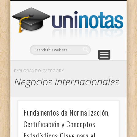
GRADOS
CONTACTO
INICIO
Apuntes clasificados por carrera y grado
Portada
Escríbenos
Un
EXPLORANDO CATEGORY
Negocios internacionales
Fundamentos de Normalización,
Certificación y Conceptos
Estadísticos Clave para el