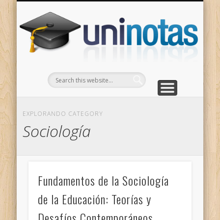
GRADOS
CONTACTO
INICIO
Apuntes clasificados por carrera y grado
Portada
Escríbenos
Un
EXPLORANDO CATEGORY
Sociología
Fundamentos de la Sociología
de la Educación: Teorías y
Desafíos Contemporáneos