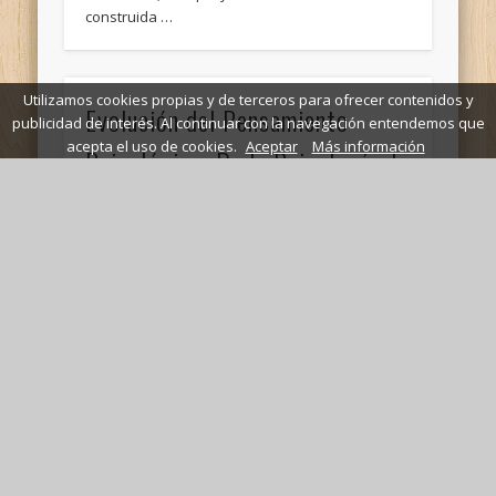
construida …
Utilizamos cookies propias y de terceros para ofrecer contenidos y
Evolución del Pensamiento
publicidad de interés. Al continuar con la navegación entendemos que
acepta el uso de cookies.
Aceptar
Más información
Psicológico: De la Psicología de
los Pueblos a la Psicopedagogía
La Psicología de los Pueblos
(Völkerpsychologie): Orígenes y ConceptosEl
término “Psicología de los Pueblos”
(Völkerpsychologie) es un neologismo que no
aparece hasta …
Principios y Práctica de la
Intervención Social con Grupos