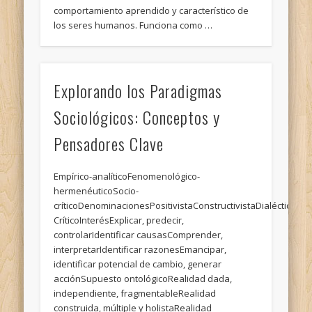
comportamiento aprendido y característico de
los seres humanos. Funciona como …
Explorando los Paradigmas
Sociológicos: Conceptos y
Pensadores Clave
Empírico-analíticoFenomenológico-
hermenéuticoSocio-
críticoDenominacionesPositivistaConstructivistaDialéctico
CríticoInterésExplicar, predecir,
controlarIdentificar causasComprender,
interpretarIdentificar razonesEmancipar,
identificar potencial de cambio, generar
acciónSupuesto ontológicoRealidad dada,
independiente, fragmentableRealidad
construida, múltiple y holistaRealidad