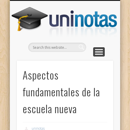
GRADOS
CONTACTO
INICIO
Apuntes clasificados por carrera y grado
Portada
Escríbenos
Un
Aspectos
fundamentales de la
escuela nueva
uninotas