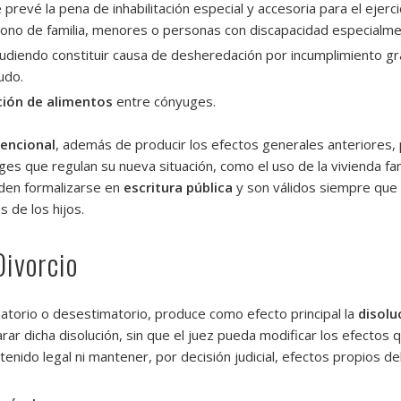
prevé la pena de inhabilitación especial y accesoria para el ejerci
dono de familia, menores o personas con discapacidad especialme
pudiendo constituir causa de desheredación por incumplimiento g
udo.
ción de alimentos
entre cónyuges.
encional
, además de producir los efectos generales anteriores, p
que regulan su nueva situación, como el uso de la vivienda famili
den formalizarse en
escritura pública
y son válidos siempre que n
 de los hijos.
Divorcio
matorio o desestimatorio, produce como efecto principal la
disolu
rar dicha disolución, sin que el juez pueda modificar los efectos qu
tenido legal ni mantener, por decisión judicial, efectos propios d