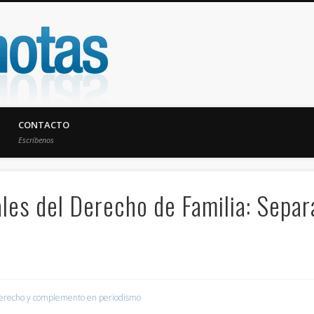
UniNotas
CONTACTO
Escríbenos
es del Derecho de Familia: Separa
erecho y complemento en periodismo