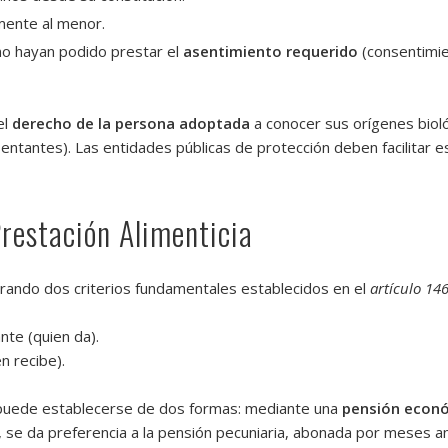
mente al menor.
 no hayan podido prestar el
asentimiento requerido
(consentimien
el
derecho de la persona adoptada
a conocer sus orígenes bioló
entantes). Las entidades públicas de protección deben facilitar 
Prestación Alimenticia
erando dos criterios fundamentales establecidos en el
artículo 14
nte (quien da).
n recibe).
 puede establecerse de dos formas: mediante una
pensión econ
a, se da preferencia a la pensión pecuniaria, abonada por meses an