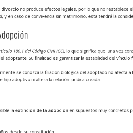
l divorcio
no produce efectos legales, por lo que no restablece e
, y en caso de convivencia sin matrimonio, esta tendrá la consid
 Adopción
rtículo 180.1 del Código Civil (CC)
, lo que significa que, una vez co
l adoptante. Su finalidad es garantizar la estabilidad del vínculo f
mente se conozca la filiación biológica del adoptado no afecta a 
 hijo adoptivo ni altera la relación jurídica creada.
sible la
extinción de la adopción
en supuestos muy concretos pr
ños desde su constitución.