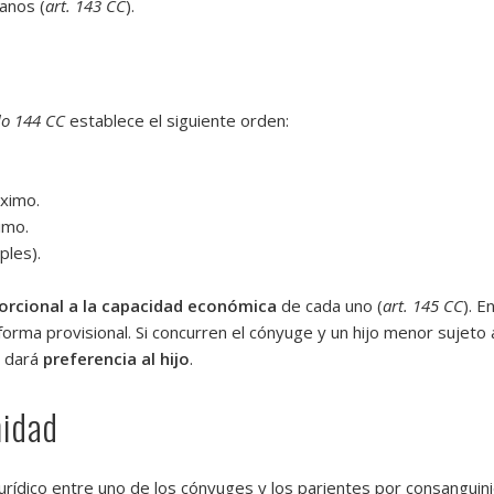
anos (
art. 143 CC
).
lo 144 CC
establece el siguiente orden:
ximo.
imo.
ples).
orcional a la capacidad económica
de cada uno (
art. 145 CC
). E
forma provisional. Si concurren el cónyuge y un hijo menor sujeto
e dará
preferencia al hijo
.
nidad
jurídico entre uno de los cónyuges y los parientes por consanguin