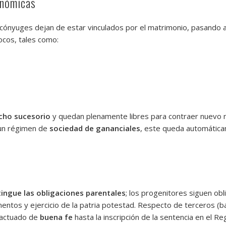
onómicas
s cónyuges dejan de estar vinculados por el matrimonio, pasando 
ocos, tales como:
cho sucesorio
y quedan plenamente libres para contraer nuevo 
a un régimen de
sociedad de gananciales
, este queda automática
tingue las obligaciones parentales
; los progenitores siguen ob
entos y ejercicio de la patria potestad. Respecto de terceros (ba
n actuado de
buena fe
hasta la inscripción de la sentencia en el Regi