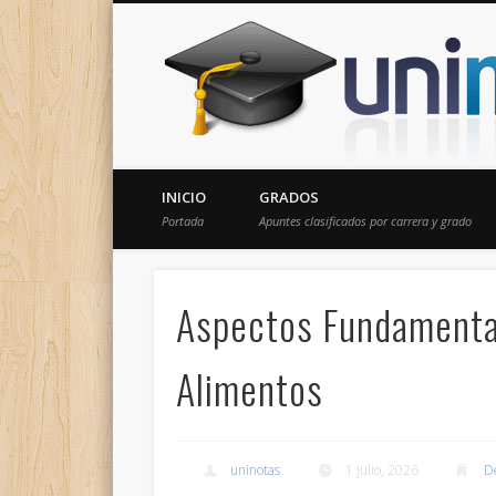
Donde encontrarás todas los apuntes de tu carrera
INICIO
GRADOS
Portada
Apuntes clasificados por carrera y grado
Aspectos Fundamental
Alimentos
uninotas
1 julio, 2026
D