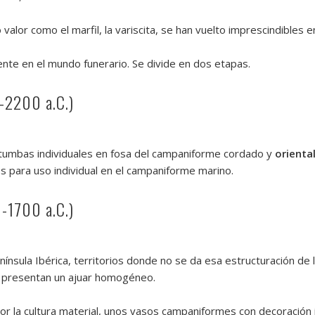
lor como el marfil, la variscita, se han vuelto imprescindibles en 
nte en el mundo funerario. Se divide en dos etapas.
-2200 a.C.)
 tumbas individuales en fosa del campaniforme cordado y
orienta
os para uso individual en el campaniforme marino.
-1700 a.C.)
ínsula Ibérica, territorios donde no se da esa estructuración de 
y presentan un ajuar homogéneo.
por la cultura material, unos vasos campaniformes con decoració