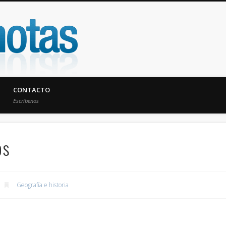
UniNotas
CONTACTO
Escríbenos
os
Geografía e historia