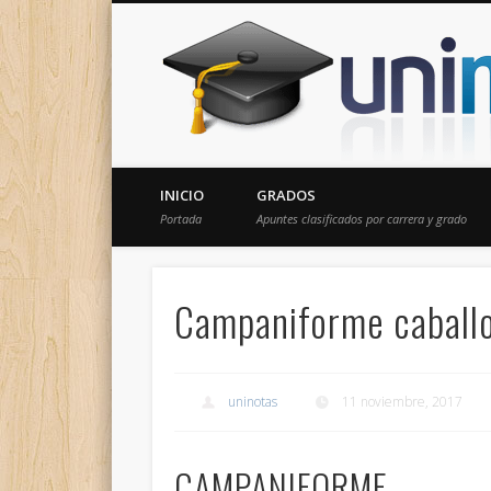
Donde encontrarás todas los apuntes de tu carrera
INICIO
GRADOS
Portada
Apuntes clasificados por carrera y grado
Campaniforme caball
uninotas
11 noviembre, 2017
CAMPANIFORME