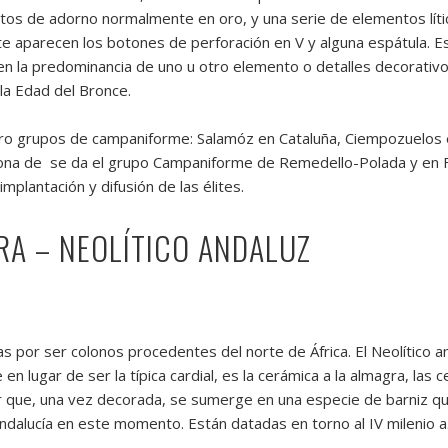
tos de adorno normalmente en oro, y una serie de elementos lític
ente aparecen los botones de perforación en V y alguna espátula.
 en la predominancia de uno u otro elemento o detalles decorativo
 la Edad del Bronce.
atro grupos de campaniforme: Salamóz en Cataluña, Ciempozuelos e
 zona de se da el grupo Campaniforme de Remedello-Polada y en F
mplantación y difusión de las élites.
RA – NEOLÍTICO ANDALUZ
s por ser colonos procedentes del norte de África. El Neolítico a
 en lugar de ser la típica cardial, es la cerámica a la almagra, la
or que, una vez decorada, se sumerge en una especie de barniz qu
ndalucía en este momento. Están datadas en torno al IV milenio a