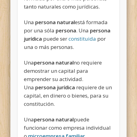
tanto naturales como jurídicas.
Una
persona natural
está formada
por una sóla
persona
. Una
persona
jurídica
puede ser
constituida
por
una o más personas.
Una
persona natural
no requiere
demostrar un capital para
emprender su actividad.
Una
persona jurídica
requiere de un
capital, en dinero o bienes, para su
constitución.
Una
persona natural
puede
funcionar como empresa individual
o
microempresa familiar
.