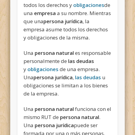
todos los derechos y
obligaciones
de
una
empresa
a su nombre. Mientras
que una
persona jurídica
, la
empresa asume todos los derechos
y obligaciones de la misma.
Una
persona natural
es responsable
personalmente de
las deudas
y
obligaciones
de una empresa.
Una
persona jurídica
,
las deudas
u
obligaciones se limitan a los bienes
de la empresa.
Una
persona natural
funciona con el
mismo RUT de
persona natural
.
Una
persona
jurídica
puede ser
formada por una o más personas,