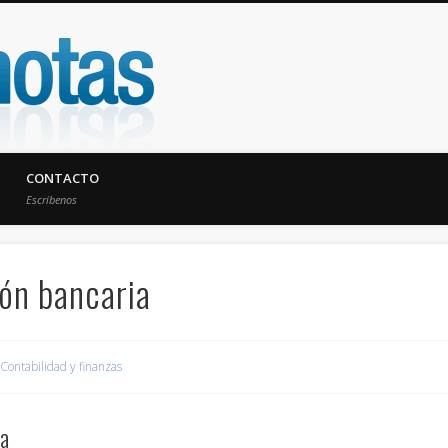
UniNotas
CONTACTO
Escríbenos
ión bancaria
Contabilidad y finanzas
ia