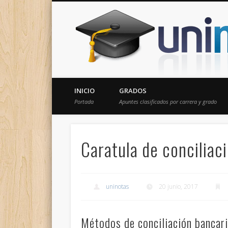
Donde encontrarás todas los apuntes de tu carrera
INICIO
GRADOS
Portada
Apuntes clasificados por carrera y grado
Caratula de conciliac
uninotas
20 junio, 2017
Métodos de conciliación bancar