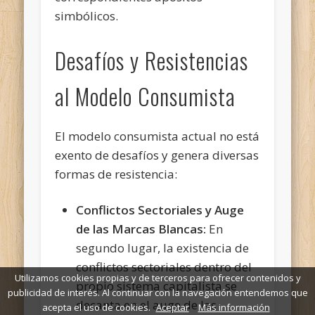
simbólicos.
Desafíos y Resistencias
al Modelo Consumista
El modelo consumista actual no está
exento de desafíos y genera diversas
formas de resistencia:
Conflictos Sectoriales y Auge
de las Marcas Blancas:
En
segundo lugar, la existencia de
conflictos sectoriales dentro del
Utilizamos cookies propias y de terceros para ofrecer contenidos y
propio sistema capitalista se
publicidad de interés. Al continuar con la navegación entendemos que
decanta en el auge de las
acepta el uso de cookies.
Aceptar
Más información