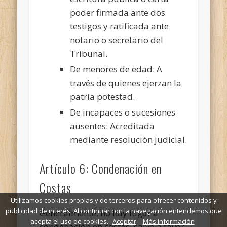
poder firmada ante dos
testigos y ratificada ante
notario o secretario del
Tribunal.
De menores de edad: A
través de quienes ejerzan la
patria potestad.
De incapaces o sucesiones
ausentes: Acreditada
mediante resolución judicial.
Artículo 6: Condenación en
Costas
Utilizamos cookies propias y de terceros para ofrecer contenidos y
publicidad de interés. Al continuar con la navegación entendemos que
Generalmente, no hay lugar a
acepta el uso de cookies.
Aceptar
Más información
condenación en costas, salvo a favor