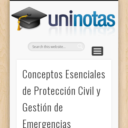
GRADOS
CONTACTO
INICIO
Apuntes clasificados por carrera y grado
Portada
Escríbenos
Un
Conceptos Esenciales
de Protección Civil y
Gestión de
Emergencias