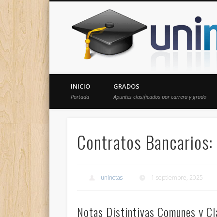
Donde encontrarás todas los apuntes de tu carrera
INICIO
GRADOS
Portada
Apuntes clasificados por carrera y grado
Contratos Bancarios: 
uninotas
1 septiembre, 2025
Notas Distintivas Comunes y Cl