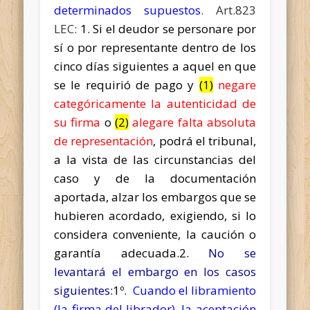
determinados supuestos
. Art.823
LEC:
1. Si el deudor se personare por
sí o por representante dentro de los
cinco días siguientes a aquel en que
se le requirió de pago y
(1)
negare
categóricamente la autenticidad de
su firma
o
(2)
alegare falta absoluta
de representación
, podrá el tribunal,
a la vista de las circunstancias del
caso y de la documentación
aportada, alzar los embargos que se
hubieren acordado, exigiendo, si lo
considera conveniente, la caución o
garantía adecuada.
2.
No
se
levantará el embargo en los casos
siguientes:
1º.
Cuando el libramiento
(la firma del librador), la aceptación