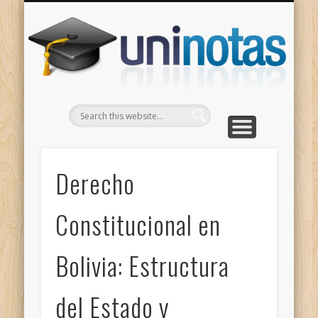
GRADOS
CONTACTO
INICIO
Apuntes clasificados por carrera y grado
Portada
Escríbenos
Un
Derecho
Constitucional en
Bolivia: Estructura
del Estado y