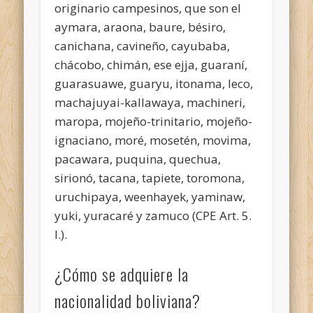
originario campesinos, que son el
aymara, araona, baure, bésiro,
canichana, cavineño, cayubaba,
chácobo, chimán, ese ejja, guaraní,
guarasuawe, guaryu, itonama, leco,
machajuyai-kallawaya, machineri,
maropa, mojeño-trinitario, mojeño-
ignaciano, moré, mosetén, movima,
pacawara, puquina, quechua,
sirionó, tacana, tapiete, toromona,
uruchipaya, weenhayek, yaminaw,
yuki, yuracaré y zamuco (CPE Art. 5.
I.).
¿Cómo se adquiere la
nacionalidad boliviana?