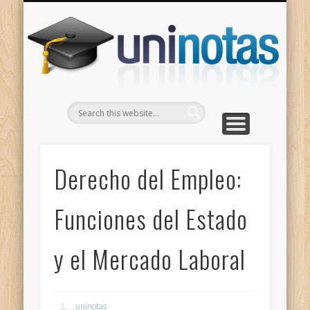
GRADOS
CONTACTO
INICIO
Apuntes clasificados por carrera y grado
Portada
Escríbenos
Un
Derecho del Empleo:
Funciones del Estado
y el Mercado Laboral
uninotas