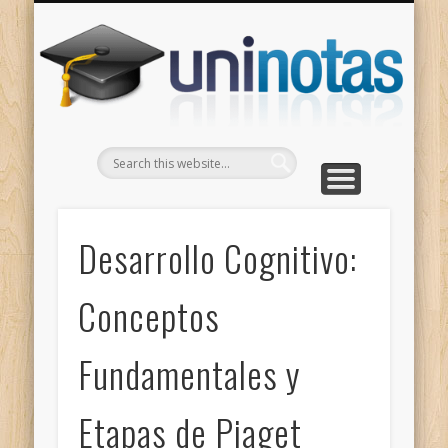
GRADOS
CONTACTO
INICIO
Apuntes clasificados por carrera y grado
Portada
Escríbenos
Un
Desarrollo Cognitivo:
Conceptos
Fundamentales y
Etapas de Piaget