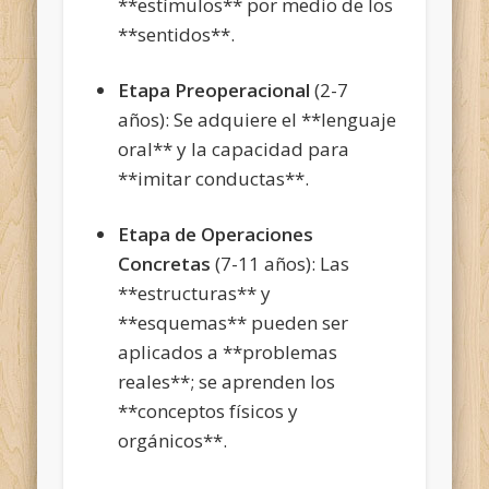
**estímulos** por medio de los
**sentidos**.
Etapa Preoperacional
(2-7
años): Se adquiere el **lenguaje
oral** y la capacidad para
**imitar conductas**.
Etapa de Operaciones
Concretas
(7-11 años): Las
**estructuras** y
**esquemas** pueden ser
aplicados a **problemas
reales**; se aprenden los
**conceptos físicos y
orgánicos**.