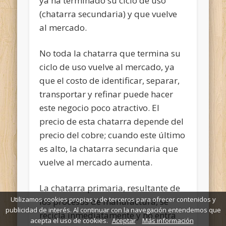
ya ha terminado su ciclo de uso
(chatarra secundaria) y que vuelve
al mercado.
No toda la chatarra que termina su
ciclo de uso vuelve al mercado, ya
que el costo de identificar, separar,
transportar y refinar puede hacer
este negocio poco atractivo. El
precio de esta chatarra depende del
precio del cobre; cuando este último
es alto, la chatarra secundaria que
vuelve al mercado aumenta.
La chatarra primaria, resultante de
Utilizamos cookies propias y de terceros para ofrecer contenidos y
los procesos de manufactura, se
publicidad de interés. Al continuar con la navegación entendemos que
recicla inmediatamente y no entra
acepta el uso de cookies.
Aceptar
Más información