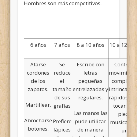
Hombres son más competitivos.
6 años
7 años
8 a 10 años
10 a 12 añ
Atarse
Se
Escribe con
Controla
cordones
reduce
letras
movimient
de los
el
pequeñas
complejos
zapatos.
tamaño
entrelazadas y
intrincados
de sus
regulares.
rápidos. (p.
Martillear.
grafías
tocar una
Las manos las
pieza
Abrocharse
Prefiere
pude utilizar
musical co
botones.
lápices
de manera
un