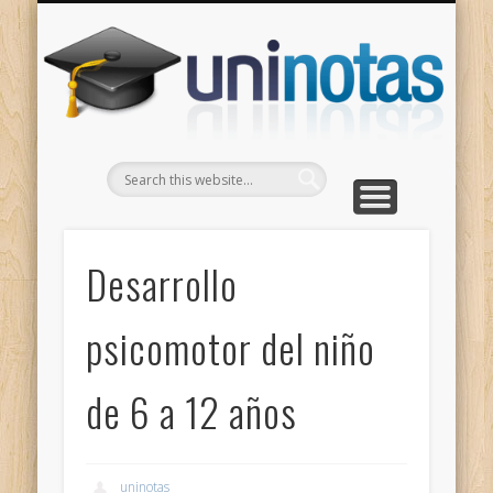
GRADOS
CONTACTO
INICIO
Apuntes clasificados por carrera y grado
Portada
Escríbenos
Un
Desarrollo
psicomotor del niño
de 6 a 12 años
uninotas