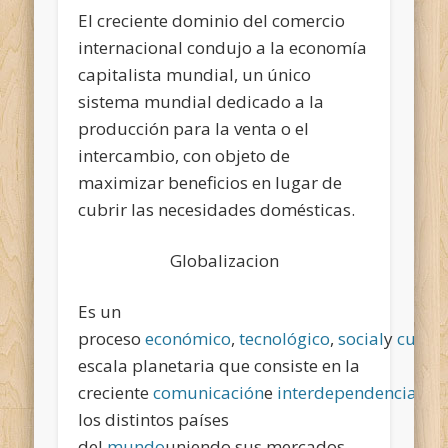
El creciente dominio del comercio
internacional condujo a la economía
capitalista mundial, un único
sistema mundial dedicado a la
producción para la venta o el
intercambio, con objeto de
maximizar beneficios en lugar de
cubrir las necesidades domésticas.
Globalizacion
Es un
proceso
económico
,
tecnológico
,
social
y
cultur
escala planetaria que consiste en la
creciente
comunicación
e
interdependencia
ent
los distintos países
del
mundo
uniendo sus mercados,