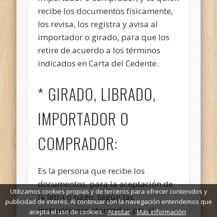
recibe los documentos físicamente,
los revisa, los registra y avisa al
importador o girado, para que los
retire de acuerdo a los términos
indicados en Carta del Cedente.
* GIRADO, LIBRADO,
IMPORTADOR O
COMPRADOR:
Es la persona que recibe los
documentos, para la aceptación de
Utilizamos cookies propias y de terceros para ofrecer contenidos y
la letra o pago, según las
publicidad de interés. Al continuar con la navegación entendemos que
instrucciones otorgadas por el
acepta el uso de cookies.
Aceptar
Más información