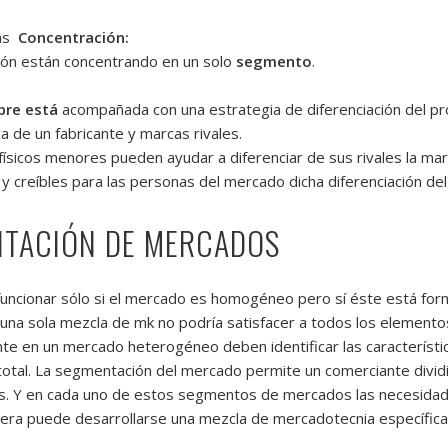
las
Concentración:
ción están concentrando en un solo
segmento
.
pre está
acompañada con una estrategia de diferenciación del pro
a de un fabricante y marcas rivales.
físicos menores pueden ayudar a diferenciar de sus rivales la marc
 y creíbles para las personas del mercado dicha diferenciación de
NTACIÓN DE MERCADOS
uncionar sólo si el mercado es homogéneo pero sí éste está for
 una sola mezcla de mk no podría satisfacer a todos los elemen
nte en un mercado heterogéneo deben identificar las característi
otal. La segmentación del mercado permite un comerciante div
Y en cada uno de estos segmentos de mercados las necesidades
a puede desarrollarse una mezcla de mercadotecnia específica 