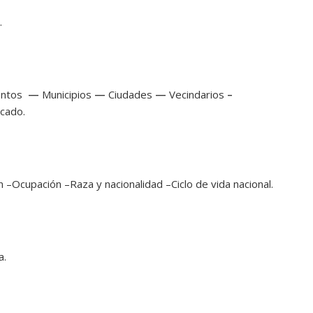
.
entos
—
Municipios
—
Ciudades
—
Vecindarios
–
cado.
–Ocupación –Raza y nacionalidad –Ciclo de vida nacional.
a.