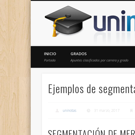
Donde encontrarás todas los apuntes de tu carrera
INICIO
GRADOS
Portada
Apuntes clasificados por carrera y grado
Ejemplos de segment
uninotas
31 marzo, 2017
SEGMENTACIÓN DE ME