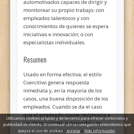
automotivados capaces de dirigir y
monitorear su propio trabajo; con
empleados talentosos y con
conocimientos de quienes se espera
iniciativas e innovación; o con
especialistas individuales.
Resumen
Usado en forma efectiva, el estilo
Coercitivo genera respuesta
inmediata y, en la mayoría de los
casos, una buena disposición de los
empleados. Cuando se da el caso
que el empleado opone resistencia a
Utilizamos cookies propias y de terceros para ofrecer contenidos y
las instrucciones, a pesar del uso
publicidad de interés. Al continuar con la navegación entendemos que
efectivo del estilo Coercitivo, el paso
acepta el uso de cookies.
Aceptar
Más información