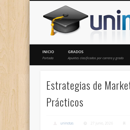
Donde encontrarás todas los apuntes de tu carrera
INICIO
GRADOS
Portada
Apuntes clasificados por carrera y grado
Estrategias de Market
Prácticos
uninotas
27 junio, 2026