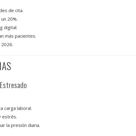
des de cita.
s un 20%.
 digital.
an más pacientes.
 2026.
NAS
 Estresado
a carga laboral.
 estrés.
r la presión diaria.