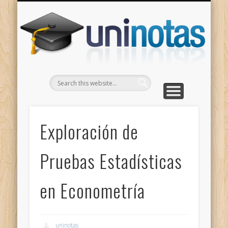
GRADOS
CONTACTO
INICIO
Apuntes clasificados por carrera y grado
Portada
Escríbenos
Un
Exploración de
Pruebas Estadísticas
en Econometría
uninotas