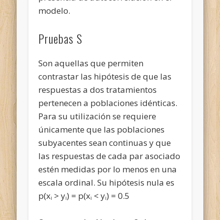
modelo.
Pruebas S
Son aquellas que permiten
contrastar las hipótesis de que las
respuestas a dos tratamientos
pertenecen a poblaciones idénticas.
Para su utilización se requiere
únicamente que las poblaciones
subyacentes sean continuas y que
las respuestas de cada par asociado
estén medidas por lo menos en una
escala ordinal. Su hipótesis nula es
p(x
> y
) = p(x
< y
) = 0.5
i
i
i
i