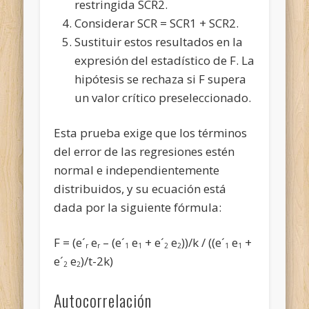
restringida SCR2.
Considerar SCR = SCR1 + SCR2.
Sustituir estos resultados en la
expresión del estadístico de F. La
hipótesis se rechaza si F supera
un valor crítico preseleccionado.
Esta prueba exige que los términos
del error de las regresiones estén
normal e independientemente
distribuidos, y su ecuación está
dada por la siguiente fórmula:
F = (e´
e
– (e´
e
+ e´
e
))/k / ((e´
e
+
r
r
1
1
2
2
1
1
e´
e
)/t-2k)
2
2
Autocorrelación