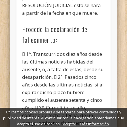
RESOLUCIÓN JUDICIAL esto se hará
a partir de la fecha en que muere.
Procede la declaración de
fallecimiento:
 1º. Transcurridos diez años desde
las últimas noticias habidas del
ausente, o, a falta de éstas, desde su
desaparición.  2º. Pasados cinco
años desde las ultimas noticias, si al
expirar dicho plazo hubiere
cumplido el ausente setenta y cinco
años.. 3º. Cumplido un año,
Utilizamos cookies propias y de terceros para ofrecer contenidos y
contado de fecha a fecha, de un
publicidad de interés. Al continuar con la navegación entendemos que
riesgo inminente de muerte por
acepta el uso de cookies.
Aceptar
Más información