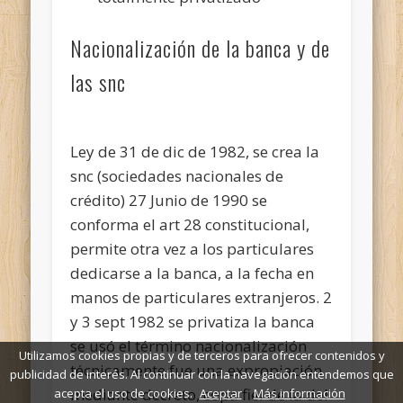
Nacionalización de la banca y de
las snc
Ley de 31 de dic de 1982, se crea la
snc (sociedades nacionales de
crédito) 27 Junio de 1990 se
conforma el art 28 constitucional,
permite otra vez a los particulares
dedicarse a la banca, a la fecha en
manos de particulares extranjeros. 2
y 3 sept 1982 se privatiza la banca
se usó el término nacionalización
Utilizamos cookies propias y de terceros para ofrecer contenidos y
técnicamente fue una expropiación
publicidad de interés. Al continuar con la navegación entendemos que
mediante decreto, copa fiel de la del
acepta el uso de cookies.
Aceptar
Más información