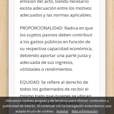
emisión del acto, siendo necesario
exista adecuación entre los motivos
adecuados y las normas aplicables.
PROPORCIONALIDAD: Radica en que
los sujetos pasivos deben contribuir
a los gastos públicos en función de
su respectiva capacidad económica,
debiendo aportar una parte justa y
adecuada de sus ingresos,
utilidades o rendimientos.
EQUIDAD: Se refiere al derecho de
todos los gobernados de recibir el
mismo trato que quienes se ubican
Utilizamos cookies propias y de terceros para ofrecer contenidos y
en similar situación de hecho.
publicidad de interés. Al continuar con la navegación entendemos que
acepta el uso de cookies.
Aceptar
Más información