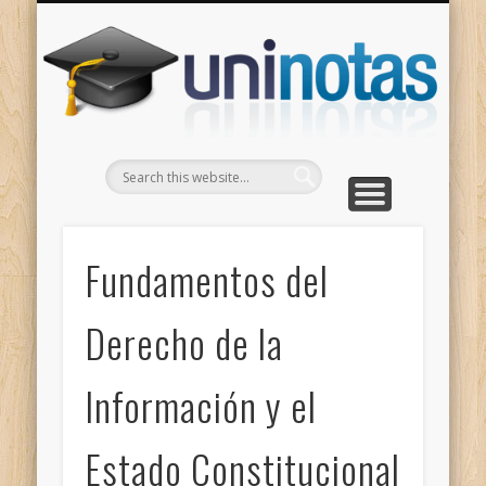
GRADOS
CONTACTO
INICIO
Apuntes clasificados por carrera y grado
Portada
Escríbenos
Un
Fundamentos del
Derecho de la
Información y el
Estado Constitucional