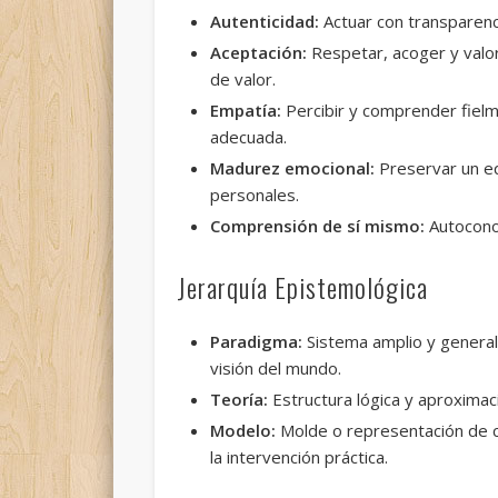
Autenticidad:
Actuar con transparenci
Aceptación:
Respetar, acoger y valora
de valor.
Empatía:
Percibir y comprender fielm
adecuada.
Madurez emocional:
Preservar un eq
personales.
Comprensión de sí mismo:
Autoconoc
Jerarquía Epistemológica
Paradigma:
Sistema amplio y general 
visión del mundo.
Teoría:
Estructura lógica y aproximaci
Modelo:
Molde o representación de ca
la intervención práctica.