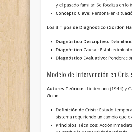
y el pasado familiar. Se focaliza en lo 
Concepto Clave:
Persona-en-situación.
Los 3 Tipos de Diagnóstico (Gordon Ha
Diagnóstico Descriptivo:
Delimitaci
Diagnóstico Causal:
Establecimiento 
Diagnóstico Evaluativo:
Ponderación 
Modelo de Intervención en Crisi
Autores Teóricos:
Lindemann (1944) y Cap
Golan.
Definición de Crisis:
Estado temporal 
sistema requiriendo un cambio que ex
Principios Técnicos:
Acción inmediata
no cambia la personalidad profunda.