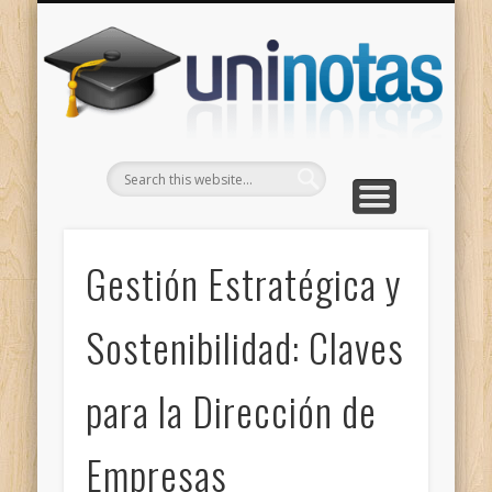
GRADOS
CONTACTO
INICIO
Apuntes clasificados por carrera y grado
Portada
Escríbenos
Un
Gestión Estratégica y
Sostenibilidad: Claves
para la Dirección de
Empresas