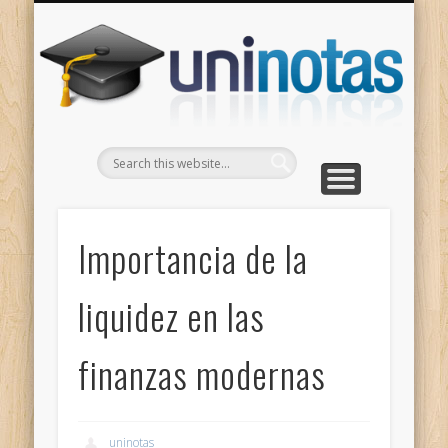
GRADOS
CONTACTO
INICIO
Apuntes clasificados por carrera y grado
Portada
Escríbenos
Un
Importancia de la
liquidez en las
finanzas modernas
uninotas