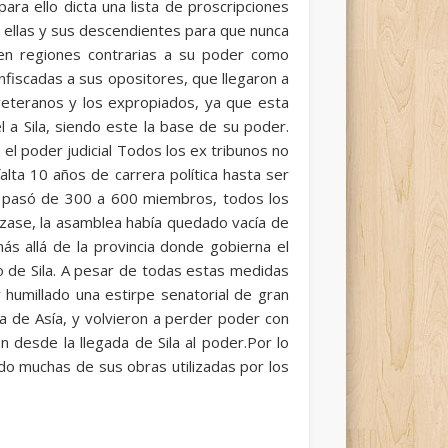
para ello dicta una lista de proscripciones
e ellas y sus descendientes para que nunca
en regiones contrarias a su poder como
nfiscadas a sus opositores, que llegaron a
veteranos y los expropiados, ya que esta
l a Sila, siendo este la base de su poder.
a el poder judicial Todos los ex tribunos no
lta 10 años de carrera política hasta ser
ue pasó de 300 a 600 miembros, todos los
izase, la asamblea había quedado vacía de
s allá de la provincia donde gobierna el
io de Sila. A pesar de todas estas medidas
humillado una estirpe senatorial de gran
a de Asía, y volvieron a perder poder con
 desde la llegada de Sila al poder.Por lo
iendo muchas de sus obras utilizadas por los