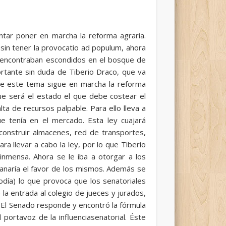
entar poner en marcha la reforma agraria.
 sin tener la provocatio ad populum, ahora
se encontraban escondidos en el bosque de
portante sin duda de Tiberio Draco, que va
 de este tema sigue en marcha la reforma
ue será el estado el que debe costear el
a de recursos palpable. Para ello lleva a
e tenía en el mercado. Esta ley cuajará
onstruir almacenes, red de transportes,
ra llevar a cabo la ley, por lo que Tiberio
 inmensa. Ahora se le iba a otorgar a los
ganaría el favor de los mismos. Además se
podía) lo que provoca que los senatoriales
la entrada al colegio de jueces y jurados,
 El Senado responde y encontró la fórmula
 portavoz de la influenciasenatorial. Éste