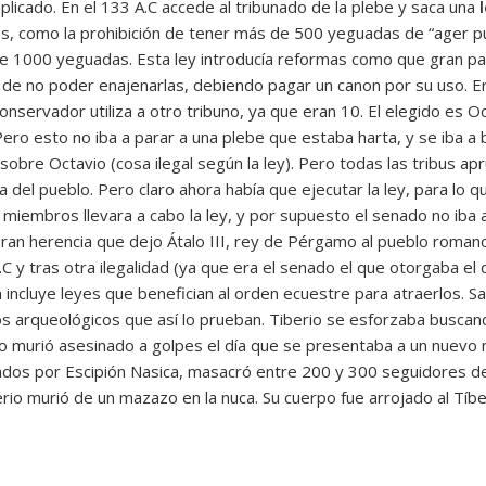
mplicado. En el 133 A.C accede al tribunado de la plebe y saca una
yes, como la prohibición de tener más de 500 yeguadas de “ager pu
1000 yeguadas. Esta ley introducía reformas como que gran parte
 de no poder enajenarlas, debiendo pagar un canon por su uso. Era
onservador utiliza a otro tribuno, ya que eran 10. El elegido es O
ero esto no iba a parar a una plebe que estaba harta, y se iba a 
sobre Octavio (cosa ilegal según la ley). Pero todas las tribus apr
ra del pueblo. Pero claro ahora había que ejecutar la ley, para lo
iembros llevara a cabo la ley, y por supuesto el senado no iba a c
gran herencia que dejo Átalo III, rey de Pérgamo al pueblo romano
C y tras otra ilegalidad (ya que era el senado el que otorgaba el
 incluye leyes que benefician al orden ecuestre para atraerlos. 
s arqueológicos que así lo prueban. Tiberio se esforzaba buscand
o murió asesinado a golpes el día que se presentaba a un nuevo
s por Escipión Nasica, masacró entre 200 y 300 seguidores de 
erio murió de un mazazo en la nuca. Su cuerpo fue arrojado al Tíb