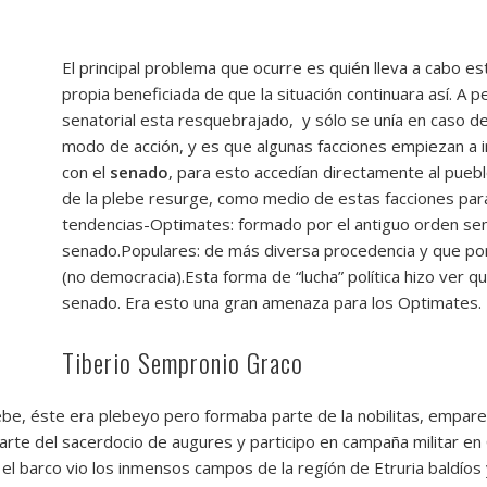
El principal problema que ocurre es quién lleva a cabo est
propia beneficiada de que la situación continuara así. 
senatorial esta resquebrajado, y sólo se unía en caso de
modo de acción, y es que algunas facciones empiezan a in
con el
senado
, para esto accedían directamente al pueb
de la plebe resurge, como medio de estas facciones para
tendencias-Optimates: formado por el antiguo orden senat
senado.Populares: de más diversa procedencia y que por
(no democracia).Esta forma de “lucha” política hizo ver qu
senado. Era esto una gran amenaza para los Optimates.
Tiberio Sempronio Graco
lebe, éste era plebeyo pero formaba parte de la nobilitas, empar
parte del sacerdocio de augures y participo en campaña militar en
el barco vio los inmensos campos de la regíón de Etruria baldíos 