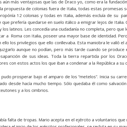
aún más ventajosas que las de Draco yo, como era la fundación m
la propuesta de colonias fuera de Italia, todas estas promesas 
propónía 12 colonias y todas en Italia, además excluía de su part
e que prefería quedarse en suelo itálico a emigrar lejos de Itali
 y los latinos. Les concedía una ciudadanía no completa, pero que 
car a Roma con Italia, poseer una mayor base de identidad. Pero
llo los privilegios que ello conllevaba. Esta maniobra le valíó el 
n juzgarlo aunque no podían, pero más tarde cuando se produce
esaparición de sus ideas. Toda la tierra repartida por los Drac
res con estos actos los que iban a condenar a la República a su 
y pudo prosperar bajo el amparo de los “metelos”. Inicia su carre
ado desde hacía mucho tiempo. Sólo quedaba él como salvación
eutones y a los cimbrios.
ía falta de tropas. Mario acepta en el ejército a voluntarios que n
dera el inicio de los ejércitos profesionales, se recluta en su may