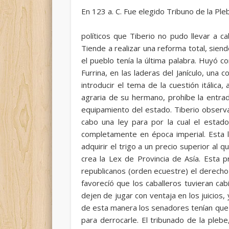
En 123 a. C. Fue elegido Tribuno de la Ple
políticos que Tiberio no pudo llevar a c
Tiende a realizar una reforma total, sien
el pueblo tenía la última palabra. Huyó 
Furrina, en las laderas del Janículo, una
introducir el tema de la cuestión itáli
agraria de su hermano, prohíbe la entra
equipamiento del estado. Tiberio observa
cabo una ley para por la cual el estad
completamente en época imperial. Esta 
adquirir el trigo a un precio superior al 
crea la Lex de Provincia de Asía. Esta p
republicanos (orden ecuestre) el derecho
favorecíó que los caballeros tuvieran cab
dejen de jugar con ventaja en los juicios
de esta manera los senadores tenían que 
para derrocarle. El tribunado de la plebe