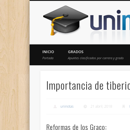
Donde encontrarás todas los apuntes de tu carrera
INICIO
GRADOS
Portada
Apuntes clasificados por carrera y grado
Importancia de tiberi
uninotas
21 abril, 2018
Reformas de los Graco: