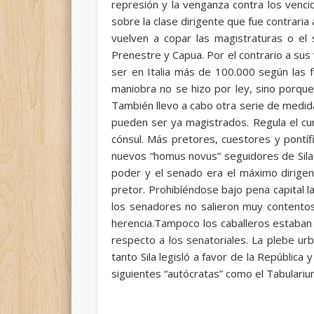
represión y la venganza contra los vencido
sobre la clase dirigente que fue contrari
vuelven a copar las magistraturas o e
Prenestre y Capua. Por el contrario a sus
ser en Italia más de 100.000 según las 
maniobra no se hizo por ley, sino porque 
También llevo a cabo otra serie de medidas:
pueden ser ya magistrados. Regula el cur
cónsul. Más pretores, cuestores y pontí
nuevos “homus novus” seguidores de Sila.
poder y el senado era el máximo dirigen
pretor. Prohibíéndose bajo pena capital l
los senadores no salieron muy contentos
herencia.Tampoco los caballeros estaban 
respecto a los senatoriales. La plebe ur
tanto Sila legisló a favor de la República 
siguientes “autócratas” como el Tabularium