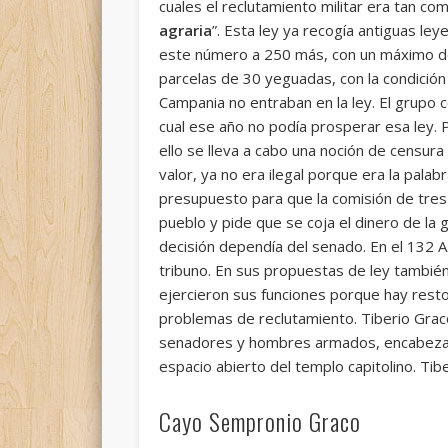
cuales el reclutamiento militar era tan co
agraria
”. Esta ley ya recogía antiguas le
este número a 250 más, con un máximo de 
parcelas de 30 yeguadas, con la condición
Campania no entraban en la ley. El grupo c
cual ese año no podía prosperar esa ley. P
ello se lleva a cabo una noción de censura 
valor, ya no era ilegal porque era la palab
presupuesto para que la comisión de tres m
pueblo y pide que se coja el dinero de la 
decisión dependía del senado. En el 132 A.
tribuno. En sus propuestas de ley también
ejercieron sus funciones porque hay resto
problemas de reclutamiento. Tiberio Grac
senadores y hombres armados, encabezado
espacio abierto del templo capitolino. Tib
Cayo Sempronio Graco