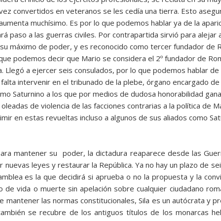
 vez convertidos en veteranos se les cedía una tierra. Esto asegu
aumenta muchísimo. Es por lo que podemos hablar ya de la aparic
 paso a las guerras civiles. Por contrapartida sirvió para alejar
a su máximo de poder, y es reconocido como tercer fundador de Ro
 que podemos decir que Mario se considera el 2º fundador de Ro
a. Llegó a ejercer seis consulados, por lo que podemos hablar de
 falta intervenir en el tribunado de la plebe, órgano encargado de 
como Saturnino a los que por medios de dudosa honorabilidad gana
oleadas de violencia de las facciones contrarias a la política de 
imir en estas revueltas incluso a algunos de sus aliados como Sa
para mantener su poder, la dictadura reaparece desde las Guerr
tar nuevas leyes y restaurar la República. Ya no hay un plazo de s
mblea es la que decidirá si aprueba o no la propuesta y la convi
ho de vida o muerte sin apelación sobre cualquier ciudadano rom
de mantener las normas constitucionales, Sila es un autócrata y p
, también se recubre de los antiguos títulos de los monarcas he