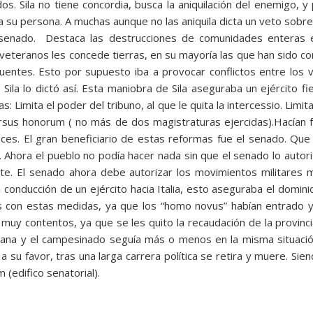
s. Sila no tiene concordia, busca la aniquilación del enemigo, y 
a a su persona. A muchas aunque no las aniquila dicta un veto sobr
l senado. Destaca las destrucciones de comunidades enteras 
 veteranos les concede tierras, en su mayoría las que han sido co
fuentes. Esto por supuesto iba a provocar conflictos entre los 
Sila lo dictó así. Esta maniobra de Sila aseguraba un ejército fie
 Limita el poder del tribuno, al que le quita la intercessio. Limit
sus honorum ( no más de dos magistraturas ejercidas).Hacían fa
fices. El gran beneficiario de estas reformas fue el senado. Q
 Ahora el pueblo no podía hacer nada sin que el senado lo autor
te. El senado ahora debe autorizar los movimientos militares má
a conducción de un ejército hacia Italia, esto aseguraba el domin
 con estas medidas, ya que los “homo novus” habían entrado y 
muy contentos, ya que se les quito la recaudación de la provinci
bana y el campesinado seguía más o menos en la misma situación
y a su favor, tras una larga carrera política se retira y muere. S
 (edifico senatorial).