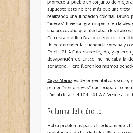
promete al pueblo un conjunto de mejoras 
supuesto esto no era más que una treta, 
realizando una fundación colonial. Druso 
“huecas” tuvieron gran impacto en la pleb
una procovatio que afectaba a los itálicos
Con esta medida Draco pretendía identifi
de no extender la ciudadanía romana y con e
En el 121 A.C no es reelegido, y quiere
desaparición de Draco, no indicaba la d
senatorial. Pero fueron los mismos senado
Cayo Mario
es de origen itálico oscuro, 
primer “homo novus” que ocupa el consul
cónsul desde el 104-101 A.C. Vence a los t
Reforma del ejército
Había problemas para el reclutamiento, hab
proletariado de las ciudades. Esto se consi