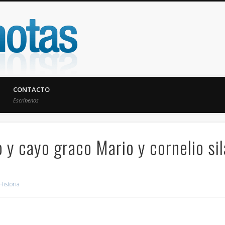
UniNotas
CONTACTO
Escríbenos
o y cayo graco Mario y cornelio sil
Historia