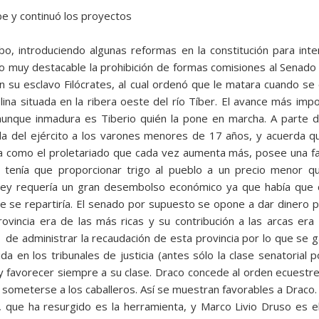
be y continuó los proyectos
abo, introduciendo algunas reformas en la constitución para int
do muy destacable la prohibición de formas comisiones al Senado
con su esclavo Filócrates, al cual ordenó que le matara cuando 
 colina situada en la ribera oeste del río Tíber. El avance más im
ca, aunque inmadura es Tiberio quién la pone en marcha. A parte
da del ejército a los varones menores de 17 años, y acuerda q
 como el proletariado que cada vez aumenta más, posee una falt
o tenía que proporcionar trigo al pueblo a un precio menor qu
ley requería un gran desembolso económico ya que había que c
que se repartiría. El senado por supuesto se opone a dar dinero pa
rovincia era de las más ricas y su contribución a las arcas era
 de administrar la recaudación de esta provincia por lo que se 
ida en los tribunales de justicia (antes sólo la clase senatorial 
, y favorecer siempre a su clase. Draco concede al orden ecuestre 
someterse a los caballeros. Así se muestran favorables a Draco.
, que ha resurgido es la herramienta, y Marco Livio Druso es el