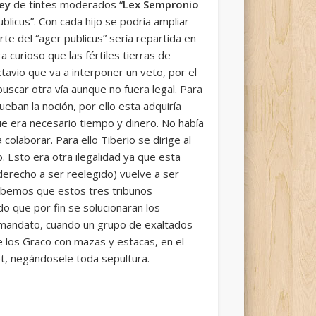
ley
de tintes moderados “
Lex Sempronio
blicus”. Con cada hijo se podría ampliar
 del “ager publicus” sería repartida en
 curioso que las fértiles tierras de
ctavio que va a interponer un veto, por el
buscar otra vía aunque no fuera legal. Para
ueban la noción, por ello esta adquiría
 que era necesario tiempo y dinero. No había
olaborar. Para ello Tiberio se dirige al
. Esto era otra ilegalidad ya que esta
 derecho a ser reelegido) vuelve a ser
Sabemos que estos tres tribunos
o que por fin se solucionaran los
 mandato, cuando un grupo de exaltados
los Graco con mazas y estacas, en el
et, negándosele toda sepultura.