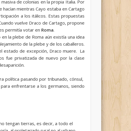
asiva de colonias en la propia Italia. Por
se hacían mientras Cayo estaba en Cartago
icipación a los itálicos. Estas propuestas
a. Cuando vuelve Draco de Cartago, propone
les permitía votar en
Roma
.
 en la plebe de Roma aún existía una idea
alejamiento de la plebe y de los caballeros.
 el estado de excepción, Draco muere. La
os fue privatizada de nuevo por la clase
desaparición.
ra política pasando por tribunado, cónsul,
 para enfrentarse a los germanos, siendo
o tengan tierras, es decir, a todo el
oría al proletariado rural no al urbano,