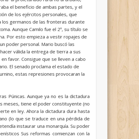
raba el beneficio de ambas partes, y el
ión de los ejércitos personales, que
 a los germanos de las fronteras durante
ma. Aunque Camilo fue el 2º, su título se
ma. Por esto empieza a vestir ropajes de
 un poder personal. Mario buscó las
hacer válida la entrega de tierra a sus
 en favor. Consigue que se lleven a cabo
Mario. El senado proclama el estado de
turnino, estas represiones provocaran la
as Púnicas. Aunque ya no es la dictadura
eis meses, tiene el poder constituyente (no
erte en ley. Ahora la dictadura dura hasta
ano (lo que se traduce en una pérdida de
retendía instaurar una monarquía. Su poder
lenísticos Sus reformas comienzan con la