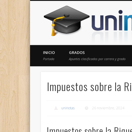
Donde encontrarás todas los apuntes de tu carrera
INICIO
GRADOS
Portada
Apuntes clasificados por carrera y grado
Impuestos sobre la Ri
uninotas
26 noviembre, 2024
Impuestos sobre la Riqu