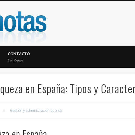
UniNotas
CONTACTO
Escríbenos
queza en España: Tipos y Caracter
Gestión y administración pública
eza en España