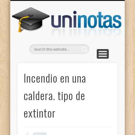
GRADOS
CONTACTO
INICIO
Apuntes clasificados por carrera y grado
Portada
Escríbenos
Un
Incendio en una
caldera. tipo de
extintor
uninotas