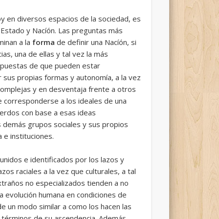
y en diversos espacios de la sociedad, es
 Estado y Nacíón. Las preguntas más
minan a la
forma
de definir una Nacíón, si
as, una de ellas y tal vez la más
propuestas de que pueden estar
 sus propias formas y autonomía, a la vez
complejas y en desventaja frente a otros
e corresponderse a los ideales de una
cuerdos con base a esas ideas
s demás grupos sociales y sus propios
 e instituciones.
unidos e identificados por los lazos y
s raciales a la vez que culturales, a tal
xtraños no especializados tienden a no
la evolución humana en condiciones de
 de un modo similar a como los hacen las
en términos de su ascendencia. Además