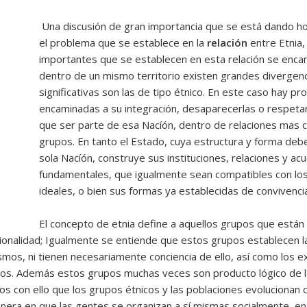
Una discusión de gran importancia que se está dando ho
el problema que se establece en la
relación
entre Etnia,
importantes que se establecen en esta relación se enca
dentro de un mismo territorio existen grandes divergenci
significativas son las de tipo étnico. En este caso hay 
encaminadas a su integración, desaparecerlas o respetar
que ser parte de esa Nacíón, dentro de relaciones mas 
grupos. En tanto el Estado, cuya estructura y forma deb
sola Nacíón, construye sus instituciones, relaciones y a
fundamentales, que igualmente sean compatibles con lo
ideales, o bien sus formas ya establecidas de convivencia
El concepto de etnia define a aquellos grupos que están 
onalidad; Igualmente se entiende que estos grupos establecen lazo
smos, ni tienen necesariamente conciencia de ello, así como los e
smos. Además estos grupos muchas veces son producto lógico de 
mos con ello que los grupos étnicos y las poblaciones evolucionan
manera en que las gentes se organizan a sí mismas socialmente, 