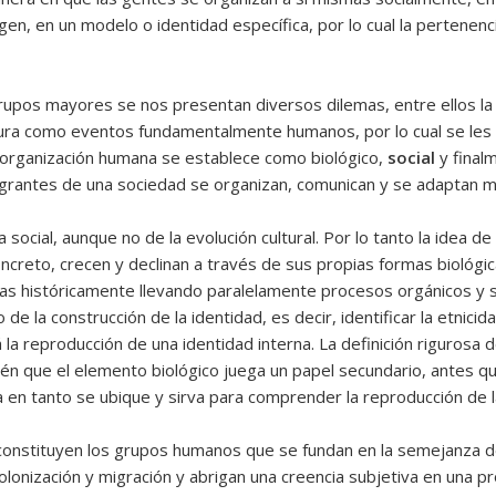
en, en un modelo o identidad específica, por lo cual la pertenenc
upos mayores se nos presentan diversos dilemas, entre ellos la 
ultura como eventos fundamentalmente humanos, por lo cual se les 
 organización humana se establece como biológico,
social
y final
ntegrantes de una sociedad se organizan, comunican y se adaptan
a social, aunque no de la evolución cultural. Por lo tanto la idea
reto, crecen y declinan a través de sus propias formas biológica
das históricamente llevando paralelamente procesos orgánicos y s
e la construcción de la identidad, es decir, identificar la etnic
 la reproducción de una identidad interna. La definición rigurosa
ién que el elemento biológico juega un papel secundario, antes qu
ia en tanto se ubique y sirva para comprender la reproducción de l
 constituyen los grupos humanos que se fundan en la semejanza de
lonización y migración y abrigan una creencia subjetiva en una 