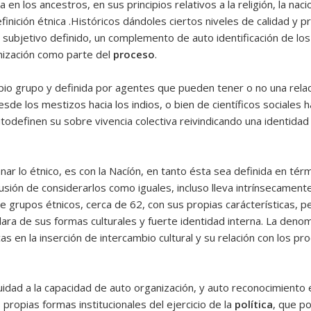
en los ancestros, en sus principios relativos a la religión, la nacio
finición étnica .Históricos dándoles ciertos niveles de calidad y 
o subjetivo definido, un complemento de auto identificación de 
nización como parte del
proceso
.
pio grupo y definida por agentes que pueden tener o no una relac
esde los mestizos hacia los indios, o bien de científicos sociales 
odefinen su sobre vivencia colectiva reivindicando una identidad
ar lo étnico, es con la Nacíón, en tanto ésta sea definida en tér
fusión de considerarlos como iguales, incluso lleva intrínsecamen
e grupos étnicos, cerca de 62, con sus propias carácterísticas, 
 clara de sus formas culturales y fuerte identidad interna. La den
as en la inserción de intercambio cultural y su relación con los p
nuidad a la capacidad de auto organización, y auto reconocimiento
 propias formas institucionales del ejercicio de la
política
, que p