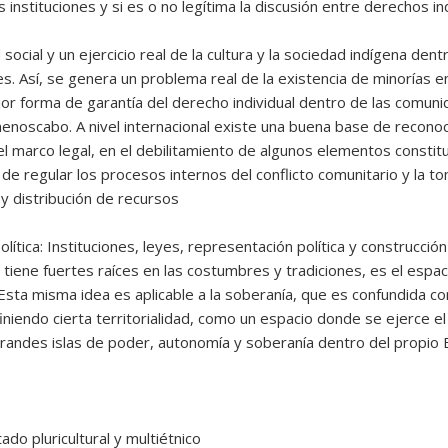
 instituciones y si es o no legítima la discusión entre derechos in
cial y un ejercicio real de la cultura y la sociedad indígena dentr
. Así, se genera un problema real de la existencia de minorías e
ejor forma de garantía del derecho individual dentro de las comuni
menoscabo. A nivel internacional existe una buena base de recono
 del marco legal, en el debilitamiento de algunos elementos constit
de regular los procesos internos del conflicto comunitario y la t
 y distribución de recursos
olítica: Instituciones, leyes, representación política y construcci
iene fuertes raíces en las costumbres y tradiciones, es el espaci
 Esta misma idea es aplicable a la soberanía, que es confundida c
iendo cierta territorialidad, como un espacio donde se ejerce el p
grandes islas de poder, autonomía y soberanía dentro del propio
do pluricultural y multiétnico