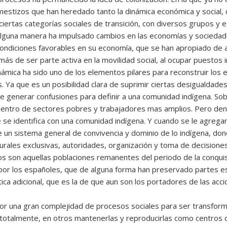
mestizos que han heredado tanto la dinámica económica y social, 
ciertas categorías sociales de transición, con diversos grupos y 
 alguna manera ha impulsado cambios en las economías y sociedad
condiciones favorables en su economía, que se han apropiado de a
emás de ser parte activa en la movilidad social, al ocupar puesto
inámica ha sido uno de los elementos pilares para reconstruir los e
os. Ya que es un posibilidad clara de suprimir ciertas desigualda
ede generar confusiones para definir a una comunidad indígena. S
 dentro de sectores pobres y trabajadores mas amplios. Pero de
e se identifica con una comunidad indígena. Y cuando se le agre
 un sistema general de convivencia y dominio de lo indígena, dond
turales exclusivas, autoridades, organización y toma de decisiones
os son aquellas poblaciones remanentes del periodo de la conqui
 por los españoles, que de alguna forma han preservado partes es
ca adicional, que es la de que aun son los portadores de las acci
 una gran complejidad de procesos sociales para ser transforma
 totalmente, en otros mantenerlas y reproducirlas como centros