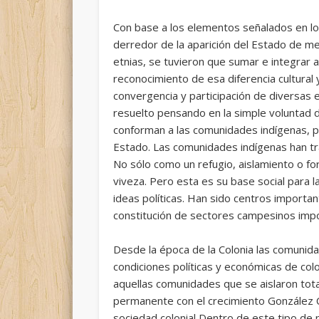
Con base a los elementos señalados en lo
derredor de la aparición del Estado de med
etnias, se tuvieron que sumar e integrar a
reconocimiento de esa diferencia cultural y
convergencia y participación de diversas 
resuelto pensando en la simple voluntad d
conforman a las comunidades indígenas, pu
Estado. Las comunidades indígenas han tr
No sólo como un refugio, aislamiento o fo
viveza. Pero esta es su base social para l
ideas políticas. Han sido centros importa
constitución de sectores campesinos imp
Desde la época de la Colonia las comunid
condiciones políticas y económicas de colo
aquellas comunidades que se aislaron tota
permanente con el crecimiento González Cas
sociedad colonial Dentro de este tipo de p