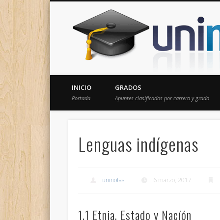
Donde encontrarás todas los apuntes de tu carrera
INICIO
GRADOS
Portada
Apuntes clasificados por carrera y grado
Lenguas indígenas
uninotas
6 marzo, 2017
1.1 Etnia, Estado y Nacíón