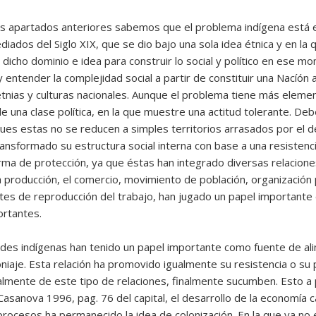
s apartados anteriores sabemos que el problema indígena está en 
iados del Siglo XIX, que se dio bajo una sola idea étnica y en la
 dicho dominio e idea para construir lo social y político en ese m
 entender la complejidad social a partir de constituir una Nacíón a 
etnias y culturas nacionales. Aunque el problema tiene más eleme
e una clase política, en la que muestre una actitud tolerante. D
es estas no se reducen a simples territorios arrasados por el de
ansformado su estructura social interna con base a una resisten
rma de protección, ya que éstas han integrado diversas relaciones
a producción, el comercio, movimiento de población, organización po
ntes de reproducción del trabajo, han jugado un papel importante 
ortantes.
ades indígenas han tenido un papel importante como fuente de al
niaje. Esta relación ha promovido igualmente su resistencia o su 
lmente de este tipo de relaciones, finalmente sucumben. Esto a p
anova 1996, pag. 76 del capital, el desarrollo de la economía cap
rocesos ha permanecido la idea de colonización. En la que ya no es