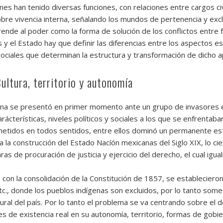
iones han tenido diversas funciones, con relaciones entre cargos 
obre vivencia interna, señalando los mundos de pertenencia y exc
nde al poder como la forma de solución de los conflictos entre f
as y el Estado hay que definir las diferencias entre los aspectos e
ociales que determinan la estructura y transformación de dicho a
ultura, territorio y autonomía
gena se presentó en primer momento ante un grupo de invasores es
cterísticas, niveles políticos y sociales a los que se enfrentaban
metidos en todos sentidos, entre ellos dominó un permanente es
 la construcción del Estado Nacíón mexicanas del Siglo XIX, lo ci
as de procuración de justicia y ejercicio del derecho, el cual ig
con la consolidación de la Constitución de 1857, se establecieron
 etc., donde los pueblos indígenas son excluidos, por lo tanto some
ural del país. Por lo tanto el problema se va centrando sobre el 
ades de existencia real en su autonomía, territorio, formas de go