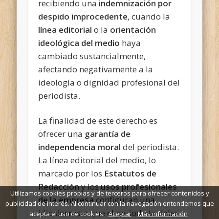
recibiendo una
indemnización por
despido improcedente
, cuando la
línea editorial
o la
orientación
ideológica del medio
haya
cambiado sustancialmente,
afectando negativamente a la
ideología o dignidad profesional del
periodista.
La finalidad de este derecho es
ofrecer una
garantía de
independencia moral
del periodista.
La línea editorial del medio, lo
marcado por los
Estatutos de
Redacción
y los
usos profesionales
Utilizamos cookies propias y de terceros para ofrecer contenidos y
de la empresa
configuran una
publicidad de interés. Al continuar con la navegación entendemos que
idiosincrasia que el periodista debe
acepta el uso de cookies.
Aceptar
Más información