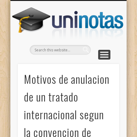
GRADOS
CONTACTO
INICIO
Apuntes clasificados por carrera y grado
Portada
Escríbenos
Un
Motivos de anulacion
de un tratado
internacional segun
la convencion de