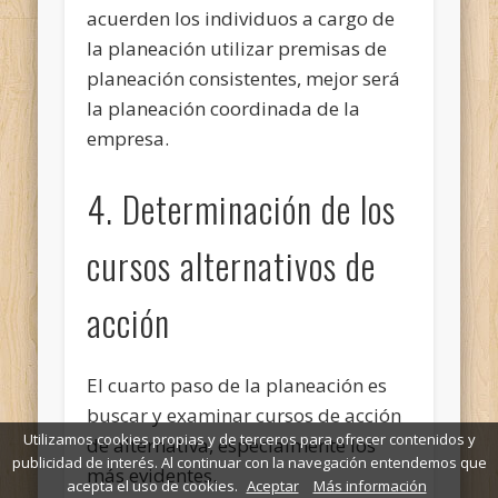
acuerden los individuos a cargo de
la planeación utilizar premisas de
planeación consistentes, mejor será
la planeación coordinada de la
empresa.
4. Determinación de los
cursos alternativos de
acción
El cuarto paso de la planeación es
buscar y examinar cursos de acción
Utilizamos cookies propias y de terceros para ofrecer contenidos y
de alternativa, especialmente los
publicidad de interés. Al continuar con la navegación entendemos que
más evidentes.
acepta el uso de cookies.
Aceptar
Más información