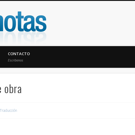
UniNotas
CONTACTO
Escríbenos
e obra
Traducción