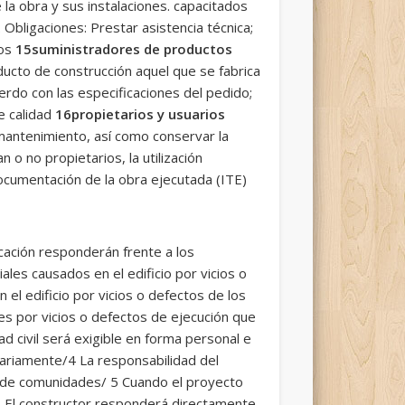
e la obra y sus instalaciones. capacitados
 Obligaciones: Prestar asistencia técnica;
dos
15suministradores de productos
ucto de construcción aquel que se fabrica
erdo con las especificaciones del pedido;
e calidad
16propietarios y usuarios
mantenimiento, así como conservar la
o no propietarios, la utilización
ocumentación de la obra ejecutada (ITE)
icación responderán frente a los
ales causados en el edificio por vicios o
el edificio por vicios o defectos de los
es por vicios o defectos de ejecución que
 civil será exigible en forma personal e
idariamente/4 La responsabilidad del
 de comunidades/ 5 Cuando el proyecto
 El constructor responderá directamente