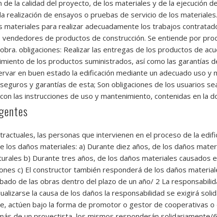
ón de la calidad del proyecto, de los materiales y de la ejecución d
la realización de ensayos o pruebas de servicio de los materiales.
ios materiales para realizar adecuadamente los trabajos contrata
o vendedores de productos de construcción. Se entiende por prod
bra. obligaciones: Realizar las entregas de los productos de acu
nimiento de los productos suministrados, así como las garantías d
servar en buen estado la edificación mediante un adecuado uso y 
eguros y garantías de esta; Son obligaciones de los usuarios sean 
con las instrucciones de uso y mantenimiento, contenidas en la d
agentes
tractuales, las personas que intervienen en el proceso de la edif
e los daños materiales: a) Durante diez años, de los daños materi
rales b) Durante tres años, de los daños materiales causados en 
iones c) El constructor también responderá de los daños material
ado de las obras dentro del plazo de un año/ 2 La responsabilidad
dualizarse la causa de los daños la responsabilidad se exigirá sol
e, actúen bajo la forma de promotor o gestor de cooperativas o
más de un proyectista, los mismos responderán solidariamente/6