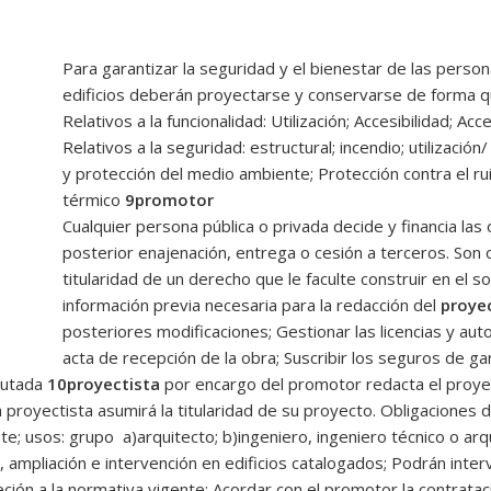
Para garantizar la seguridad y el bienestar de las person
edificios deberán proyectarse y conservarse de forma qu
Relativos a la funcionalidad: Utilización; Accesibilidad; A
Relativos a la seguridad: estructural; incendio; utilización/
y protección del medio ambiente; Protección contra el r
térmico
9promotor
Cualquier persona pública o privada decide y financia las 
posterior enajenación, entrega o cesión a terceros. Son 
titularidad de un derecho que le faculte construir en el so
información previa necesaria para la redacción del
proye
posteriores modificaciones; Gestionar las licencias y auto
acta de recepción de la obra; Suscribir los seguros de ga
cutada
10proyectista
por encargo del promotor redacta el proye
proyectista asumirá la titularidad de su proyecto. Obligaciones d
nte; usos: grupo a)arquitecto; b)ingeniero, ingeniero técnico o arqu
, ampliación e intervención en edificios catalogados; Podrán inte
eción a la normativa vigente; Acordar con el promotor la contratac