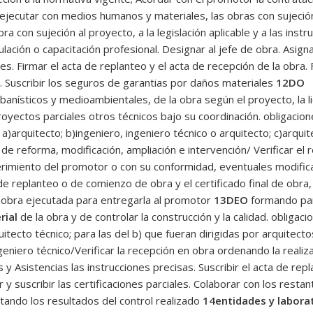
ecutar con medios humanos y materiales, las obras con sujeción 
bra con sujeción al proyecto, a la legislación aplicable y a las ins
tulación o capacitación profesional. Designar al jefe de obra. Asi
es. Firmar el acta de replanteo y el acta de recepción de la obra. 
. Suscribir los seguros de garantias por daños materiales
12DO
banísticos y medioambientales, de la obra según el proyecto, la li
proyectos parciales otros técnicos bajo su coordinación. obligacion
a)arquitecto; b)ingeniero, ingeniero técnico o arquitecto; c)arquit
e reforma, modificación, ampliación e intervención/ Verificar el 
uerimiento del promotor o con su conformidad, eventuales modific
 de replanteo o de comienzo de obra y el certificado final de obra
a obra ejecutada para entregarla al promotor
13DEO
formando part
rial
de la obra y de controlar la construcción y la calidad. obligaci
quitecto técnico; para las del b) que fueran dirigidas por arquite
niero técnico/Verificar la recepción en obra ordenando la realizac
 y Asistencias las instrucciones precisas. Suscribir el acta de re
r y suscribir las certificaciones parciales. Colaborar con los resta
tando los resultados del control realizado
14entidades y laborat