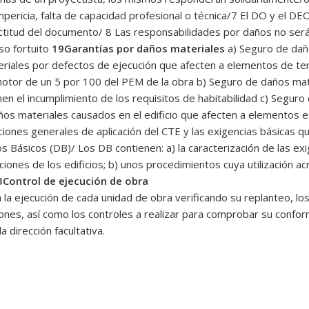
pericia, falta de capacidad profesional o técnica/7 El DO y el DEO
ctitud del documento/ 8 Las responsabilidades por daños no será
so fortuito
19Garantías por daños materiales
a) Seguro de dañ
teriales por defectos de ejecución que afecten a elementos de te
omotor de un 5 por 100 del PEM de la obra b) Seguro de daños mat
nen el incumplimiento de los requisitos de habitabilidad c) Segur
años materiales causados en el edificio que afecten a elementos 
ciones generales de aplicación del CTE y las exigencias básicas que
ásicos (DB)/ Los DB contienen: a) la caracterización de las exige
ciones de los edificios; b) unos procedimientos cuya utilización ac
3Control de ejecución de obra
 la ejecución de cada unidad de obra verificando su replanteo, los
ones, así como los controles a realizar para comprobar su conform
la dirección facultativa.