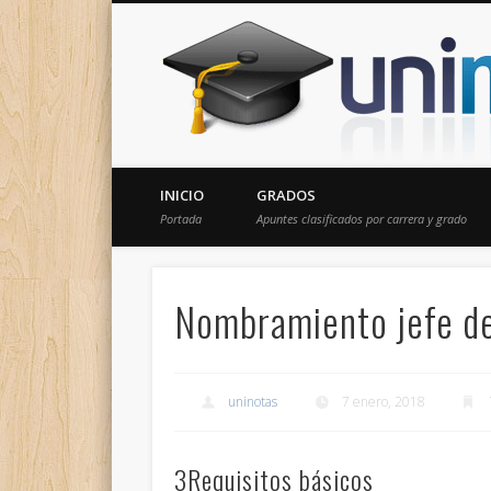
Donde encontrarás todas los apuntes de tu carrera
INICIO
GRADOS
Portada
Apuntes clasificados por carrera y grado
Nombramiento jefe d
uninotas
7 enero, 2018
3Requisitos básicos