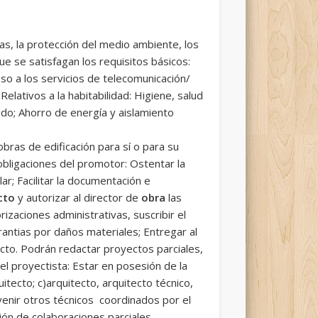
as, la protección del medio ambiente, los
e se satisfagan los requisitos básicos:
cceso a los servicios de telecomunicación/
 Relativos a la habitabilidad: Higiene, salud
uido; Ahorro de
energía y aislamiento
obras de edificación para sí o para su
obligaciones del promotor: Ostentar la
lar; Facilitar la documentación e
cto
y autorizar al director de
obra
las
rizaciones administrativas, suscribir el
rantias por daños materiales; Entregar al
cto. Podrán redactar proyectos parciales,
el proyectista: Estar en posesión de la
itecto; c)arquitecto, arquitecto técnico,
rvenir otros técnicos coordinados por el
ión de colaboraciones parciales