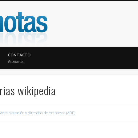
UniNotas
CONTACTO
Escríbenos
ias wikipedia
Administración y dirección de empresas (ADE)