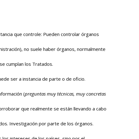
nstancia que controle: Pueden controlar órganos
ministración), no suele haber órganos, normalmente
se cumplan los Tratados.
uede ser a instancia de parte o de oficio.
información (
preguntas muy técnicas, muy concretas
orroborar que realmente se están llevando a cabo
dos. Investigación por parte de los órganos.
 los intereses de los países, sino por el