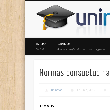
Donde encontrarás todas los apuntes de tu carrera
INICIO
GRADOS
Portada
Apuntes clasificados por carrera y grado
Normas consuetudinar
uninotas
17 junio, 2017
TEMA IV