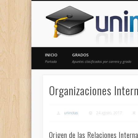
Donde encontrarás todas los apuntes de tu carrera
INICIO
GRADOS
Portada
Apuntes clasificados por carrera y grado
Organizaciones Inter
uninotas
24 agosto, 2017
Origen de las Relaciones Interna