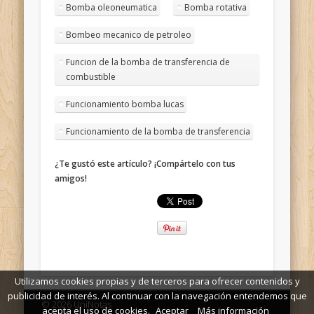
Bomba oleoneumatica
Bomba rotativa
Bombeo mecanico de petroleo
Funcion de la bomba de transferencia de
combustible
Funcionamiento bomba lucas
Funcionamiento de la bomba de transferencia
¿Te gustó este artículo? ¡Compártelo con tus
amigos!
Utilizamos cookies propias y de terceros para ofrecer contenidos y
publicidad de interés. Al continuar con la navegación entendemos que
© 2026 UniNotas
acepta el uso de cookies.
Aceptar
Más información