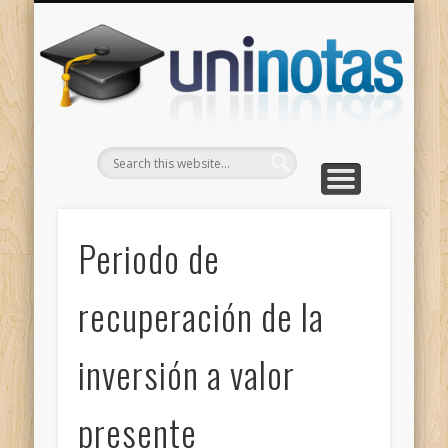
GRADOS
CONTACTO
INICIO
Apuntes clasificados por carrera y grado
Portada
Escríbenos
Un
Periodo de
recuperación de la
inversión a valor
presente