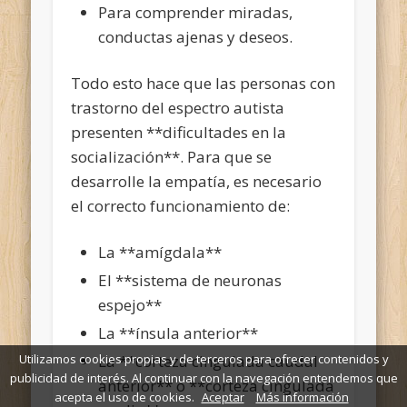
Para comprender miradas,
conductas ajenas y deseos.
Todo esto hace que las personas con
trastorno del espectro autista
presenten **dificultades en la
socialización**. Para que se
desarrolle la empatía, es necesario
el correcto funcionamiento de:
La **amígdala**
El **sistema de neuronas
espejo**
La **ínsula anterior**
La **corteza cingulada caudal
Utilizamos cookies propias y de terceros para ofrecer contenidos y
publicidad de interés. Al continuar con la navegación entendemos que
anterior** o **corteza cingulada
acepta el uso de cookies.
Aceptar
Más información