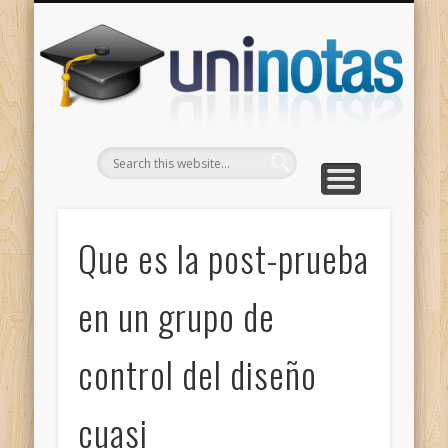
GRADOS
CONTACTO
INICIO
Apuntes clasificados por carrera y grado
Portada
Escríbenos
Un
Que es la post-prueba
en un grupo de
control del diseño
cuasi