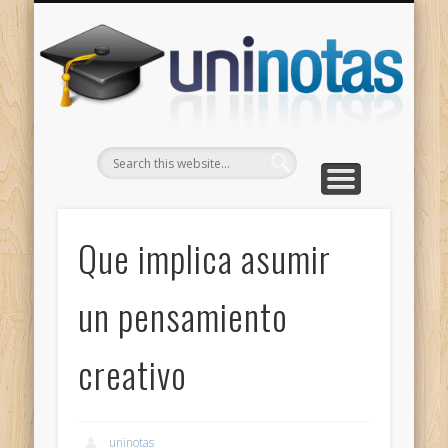
GRADOS
CONTACTO
INICIO
Apuntes clasificados por carrera y grado
Portada
Escríbenos
Un
Que implica asumir
un pensamiento
creativo
uninotas