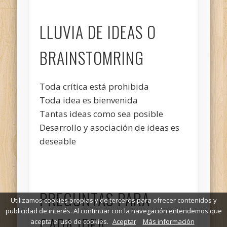
LLUVIA DE IDEAS O
BRAINSTOMRING
Toda crítica está prohibida
Toda idea es bienvenida
Tantas ideas como sea posible
Desarrollo y asociación de ideas es
deseable
PREGUNTAS PARA
Utilizamos cookies propias y de terceros para ofrecer contenidos y
publicidad de interés. Al continuar con la navegación entendemos que
CADA IDEA
acepta el uso de cookies.
Aceptar
Más información