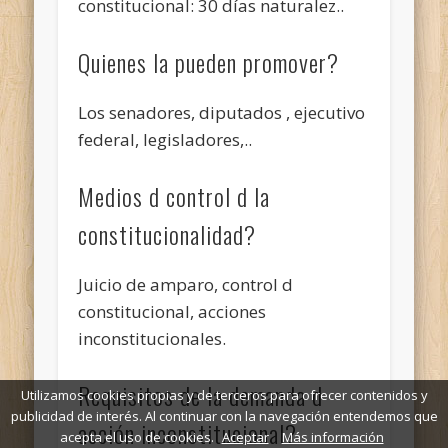
constitucional: 30 días naturalez..
Quienes la pueden promover?
Los senadores, diputados , ejecutivo
federal, legisladores,..
Medios d control d la
constitucionalidad?
Juicio de amparo, control d
constitucional, acciones
inconstitucionales.
Requisitos de la demanda d
Utilizamos cookies propias y de terceros para ofrecer contenidos y
publicidad de interés. Al continuar con la navegación entendemos que
acción inconstitucional?
acepta el uso de cookies.
Aceptar
Más información